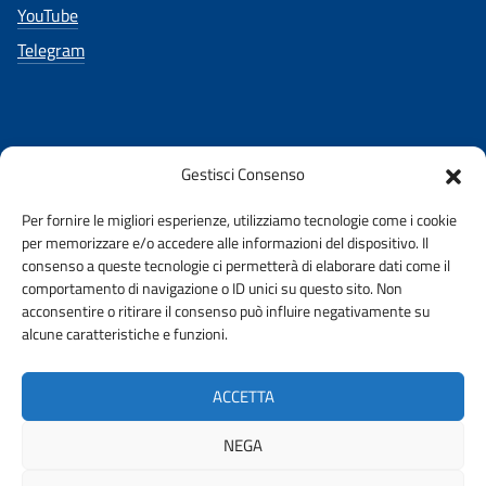
YouTube
Telegram
Gestisci Consenso
AMMINISTRAZIONE TRASPARENTE
Per fornire le migliori esperienze, utilizziamo tecnologie come i cookie
per memorizzare e/o accedere alle informazioni del dispositivo. Il
PRIVACY E COOKIE POLICY ORDINE
URP
consenso a queste tecnologie ci permetterà di elaborare dati come il
comportamento di navigazione o ID unici su questo sito. Non
acconsentire o ritirare il consenso può influire negativamente su
DICHIARAZIONE DI ACCESSIBILITA’
alcune caratteristiche e funzioni.
INFORMATIVE PRIVACY
STAKEHOLDER
ACCETTA
CUSTOMER SATISFACTION
NEGA