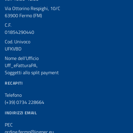
Via Ottorino Respighi, 10/C
63900 Fermo (FM)
C.F.
01854290440
Cod. Univoco
UFKVBD
Nome dell’Ufficio
Uff_eFatturaPA,
Soggetti allo split payment
RECAPITI
Telefono
(+39) 0734 228664
INDIRIZZI EMAIL
PEC
ordine.fermo@ingpec.eu