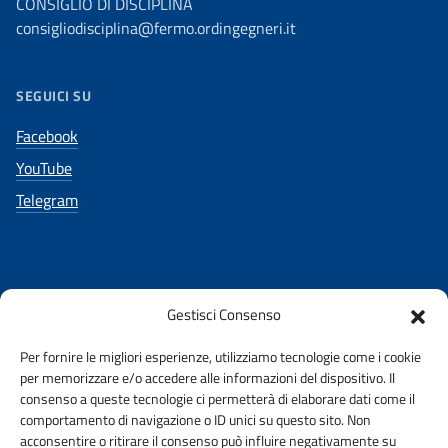
CONSIGLIO DI DISCIPLINA
consigliodisciplina@fermo.ordingegneri.it
SEGUICI SU
Facebook
YouTube
Telegram
Gestisci Consenso
AMMINISTRAZIONE TRASPARENTE
Per fornire le migliori esperienze, utilizziamo tecnologie come i cookie
per memorizzare e/o accedere alle informazioni del dispositivo. Il
PRIVACY E COOKIE POLICY ORDINE
URP
consenso a queste tecnologie ci permetterà di elaborare dati come il
comportamento di navigazione o ID unici su questo sito. Non
acconsentire o ritirare il consenso può influire negativamente su
DICHIARAZIONE DI ACCESSIBILITA’