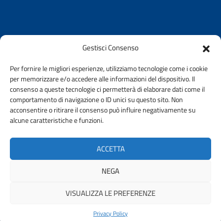
Gestisci Consenso
AMMINISTRAZIONE TRASPARENTE
Per fornire le migliori esperienze, utilizziamo tecnologie come i cookie
per memorizzare e/o accedere alle informazioni del dispositivo. Il
PRIVACY E COOKIE POLICY ORDINE
URP
consenso a queste tecnologie ci permetterà di elaborare dati come il
comportamento di navigazione o ID unici su questo sito. Non
acconsentire o ritirare il consenso può influire negativamente su
DICHIARAZIONE DI ACCESSIBILITA’
alcune caratteristiche e funzioni.
INFORMATIVE PRIVACY
STAKEHOLDER
ACCETTA
CUSTOMER SATISFACTION
NEGA
VISUALIZZA LE PREFERENZE
© 2026 ORDINE DEGLI INGEGNERI DELLA PROVINCIA DI FERMO |
FONDAZIONE CNI
Privacy Policy