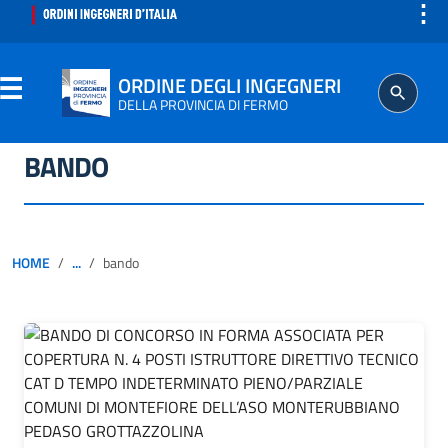
⋮
ORDINE DEGLI INGEGNERI
DELLA PROVINCIA DI FERMO
BANDO
ORDINE
SEGRETERIA
HOME
...
bando
ISCRITTO
PROFESSIONE
AGGIORNAMENTO PROFESSIONALE